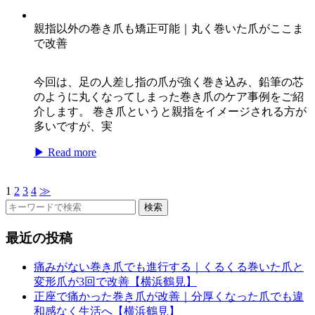
親指以外の巻き爪も矯正可能｜丸く巻いた爪がここま
で改善
今回は、足の人差し指の爪が強く巻き込み、鉛筆の芯
のように丸くなってしまった巻き爪のケア事例をご紹
介します。 巻き爪というと親指をイメージされる方が
多いですが、実
▶ Read more
1
2
3
4
≫
検索
最近の投稿
痛みがない巻き爪でも進行する｜くるくる巻いた爪と
変形爪が3回で改善【横浜鶴見】
正座で痛かった巻き爪が改善｜分厚くなった爪でも違
和感なく生活へ【横浜鶴見】